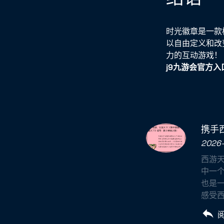
时光徽章是一款
以自由定义和改
力的互动游戏！
j9九游会官方入
携手
2026-
西游天
中一
也是
感受西