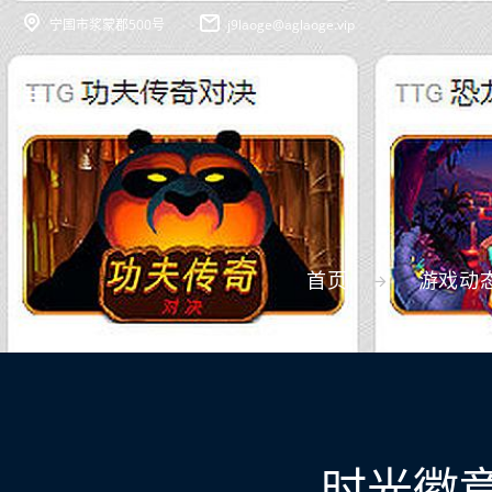
宁国市浆蒙郡500号
j9laoge@aglaoge.vip
首页
游戏动
时光徽